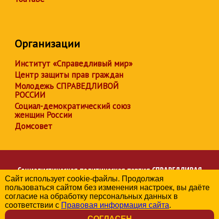
Организации
Институт «Справедливый мир»
Центр защиты прав граждан
Молодежь СПРАВЕДЛИВОЙ
РОССИИ
Социал-демократический союз
женщин России
Домсовет
Социалистическая политическая партия
СПРАВЕДЛИВАЯ
Сайт использует cookie-файлы. Продолжая
РОССИЯ
пользоваться сайтом без изменения настроек, вы даёте
Региональное отделение партии в Ульяновской области
согласие на обработку персональных данных в
© 2006-2026
соответствии с
Правовая информация сайта
.
Политика в отношении обработки персональных данных
СОГЛАСЕН