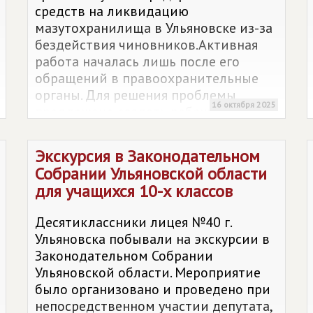
средств на ликвидацию
мазутохранилища в Ульяновске из-за
бездействия чиновников.Активная
работа началась лишь после его
обращений в правоохранительные
органы. Для решения проблемы
16 октября 2025
предложено создать рабочую группу.
Экскурсия в Законодательном
Собрании Ульяновской области
для учащихся 10-х классов
Десятиклассники лицея №40 г.
Ульяновска побывали на экскурсии в
Законодательном Собрании
Ульяновской области. Мероприятие
было организовано и проведено при
непосредственном участии депутата,