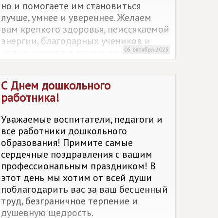
но и помогаете им становиться
лучше, умнее и увереннее. Желаем
вам крепкого здоровья, неиссякаемой
энергии, благодарных учеников и
05 октября 2025
новых успехов в вашем важном и
благородном деле. Пусть ваша работа
приносит вам радость и
С Днем дошкольного
вдохновение!
работника!
Уважаемые воспитатели, педагоги и
все работники дошкольного
образования! Примите самые
сердечные поздравления с вашим
профессиональным праздником! В
этот день мы хотим от всей души
поблагодарить вас за ваш бесценный
труд, безграничное терпение и
душевную щедрость.