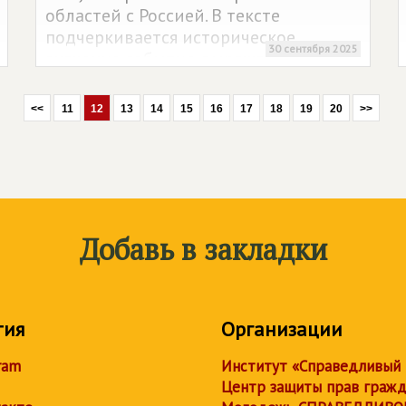
областей с Россией. В тексте
подчеркивается историческое
30 сентября 2025
значение события, выражается
уважение защитникам Отечества и
звучат пожелания мира и
<<
11
12
13
14
15
16
17
18
19
20
>>
процветания стране.
Добавь в закладки
тия
Организации
ram
Институт «Справедливый
Центр защиты прав граж