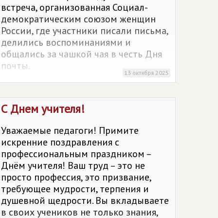
встреча, организованная Социал-
демократическим союзом женщин
России, где участники писали письма,
делились воспоминаниями и
общались за чашкой чая в честь Дня
почты.
13 октября 2025
С Днем учителя!
Уважаемые педагоги! Примите
искренние поздравления с
профессиональным праздником –
Днём учителя! Ваш труд – это не
просто профессия, это призвание,
требующее мудрости, терпения и
душевной щедрости. Вы вкладываете
в своих учеников не только знания,