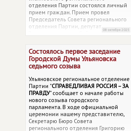
отделения Партии состоялся личный
прием граждан. Прием провел
Председатель Совета регионального
отделения Партии, депутат
08 октября 2025
Законодательного Собрания
Ульяновской области Седов Андрей
Николаевич.
Состоялось первое заседание
Городской Думы Ульяновска
седьмого созыва
Ульяновское региональное отделение
Партии "
СПРАВЕДЛИВАЯ РОССИЯ – ЗА
ПРАВДУ
" сообщает о начале работы
нового созыва городского
парламента. В ходе официальной
церемонии нашему представителю,
Секретарю Бюро Совета
регионального отделения Григорию