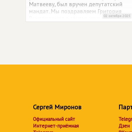
Матвееву, был вручен депутатский
мандат. Мы поздравляем Григория
02 октября 2025
Викторовича с этим важным
событием и желаем ему успехов в
защите интересов ульяновцев.
Сергей Миронов
Пар
Официальный сайт
Teleg
Интернет-приёмная
Дзен